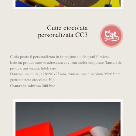
Cutie ciocolata
personalizata CC3
Cutia poate fi personalizata in intregime cu disignul furnizat.
Este un produs care se adreseaza evenimentelor corporate (lansari de
produs, aniversari, fidelizare).
Dimensiune cutie, 120x90x25mm, dimensiune ciocolata 95x65mm,
greutate neta ciocolata 50g
Comanda minima 200 buc