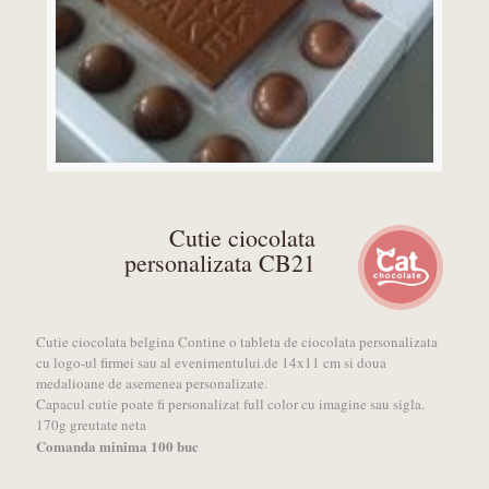
Cutie ciocolata
personalizata CB21
Cutie ciocolata belgina Contine o tableta de ciocolata personalizata
cu logo-ul firmei sau al evenimentului.de 14x11 cm si doua
medalioane de asemenea personalizate.
Capacul cutie poate fi personalizat full color cu imagine sau sigla.
170g greutate neta
Comanda minima 100 buc