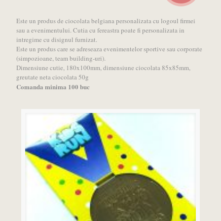
Este un produs de ciocolata belgiana personalizata cu logoul firmei
sau a evenimentului. Cutia cu fereastra poate fi personalizata in
intregime cu disignul furnizat.
Este un produs care se adreseaza evenimentelor sportive sau corporate
(simpozioane, team building-uri).
Dimensiune cutie, 180x100mm, dimensiune ciocolata 85x85mm,
greutate neta ciocolata 50g
Comanda minima 100 buc