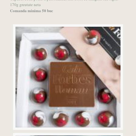
170g greutate neta
Comanda minima 50 buc