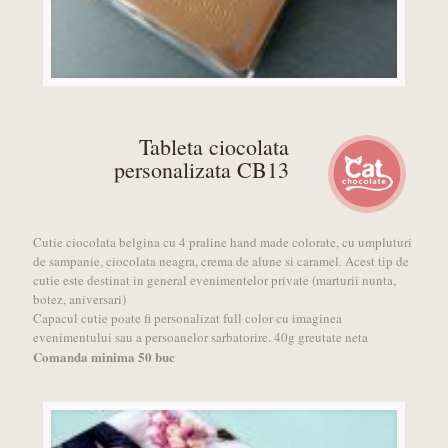
Tableta ciocolata
personalizata CB13
Cutie ciocolata belgina cu 4 praline hand made colorate, cu umpluturi
de sampanie, ciocolata neagra, crema de alune si caramel. Acest tip de
cutie este destinat in general evenimentelor private (marturii nunta,
botez, aniversari)
Capacul cutie poate fi personalizat full color cu imaginea
evenimentului sau a persoanelor sarbatorire. 40g greutate neta
Comanda minima 50 buc