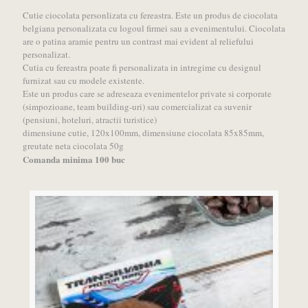
Cutie ciocolata personlizata cu fereastra. Este un produs de ciocolata
belgiana personalizata cu logoul firmei sau a evenimentului. Ciocolata
are o patina aramie pentru un contrast mai evident al reliefului
personalizat.
Cutia cu fereastra poate fi personalizata in intregime cu designul
furnizat sau cu modele existente.
Este un produs care se adreseaza evenimentelor private si corporate
(simpozioane, team building-uri) sau comercializat ca suvenir
(pensiuni, hoteluri, atractii turistice)
dimensiune cutie, 120x100mm, dimensiune ciocolata 85x85mm,
greutate neta ciocolata 50g
Comanda minima 100 buc