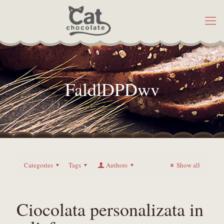
FaldlDPDwv
Categories
Tags
Authors
Show all
Ciocolata personalizata in