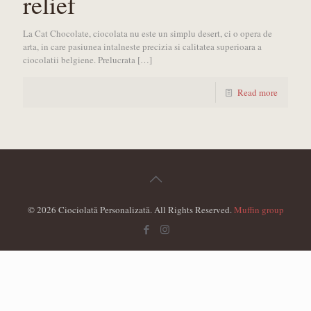
relief
La Cat Chocolate, ciocolata nu este un simplu desert, ci o opera de
arta, in care pasiunea intalneste precizia si calitatea superioara a
ciocolatii belgiene. Prelucrata
[…]
Read more
© 2026 Ciociolată Personalizată. All Rights Reserved.
Muffin group